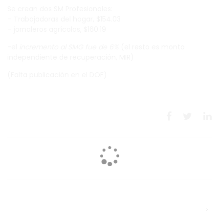
Se crean dos SM Profesionales:
– Trabajadoras del hogar, $154.03
– jornaleros agrícolas, $160.19
-el
incremento al SMG fue de 6%
(el resto es monto
independiente de recuperación, MIR)
(Falta publicación en el DOF)
NEXT