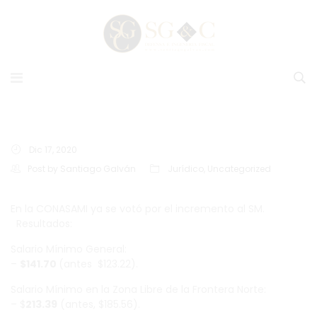
Dic 17, 2020
Post by
Santiago Galván
Jurídico
,
Uncategorized
En la CONASAMI ya se votó por el incremento al SM.
Resultados:
Salario Mínimo General:
–
$141.70
(antes $123.22).
Salario Mínimo en la Zona Libre de la Frontera Norte:
– $
213.39
(antes, $185.56).