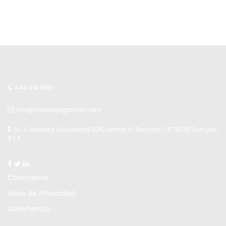
POST
444 814 6691
info@santiagogalvan.com
Av. Cordillera Occidental 328, Lomas IV Sección, CP 78216 San Luis,
S.L.P.
Conócenos
Aviso de Privacidad
Advertencia