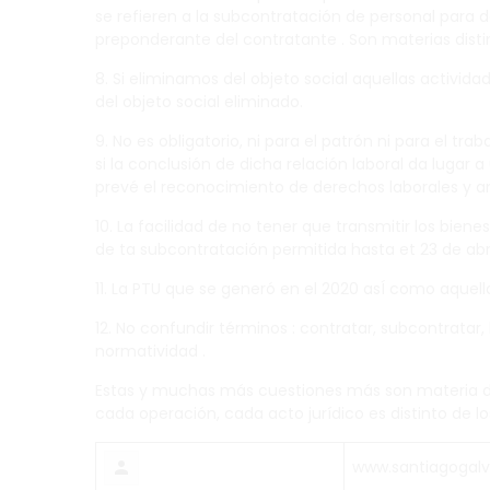
se refieren a la subcontratación de personal para
preponderante del contratante . Son materias distin
8. Si eliminamos del objeto social aquellas activid
del objeto social eliminado.
9. No es obligatorio, ni para el patrón ni para el t
si la conclusión de dicha relación laboral da lugar 
prevé el reconocimiento de derechos laborales y a
10. La facilidad de no tener que transmitir los bie
de ta subcontratación permitida hasta et 23 de abril
11. La PTU que se generó en el 2020 asÍ como aquell
12. No confundir términos : contratar, subcontratar,
normatividad .
Estas y muchas más cuestiones más son materia de
cada operación, cada acto jurídico es distinto de lo
www.santiagogal