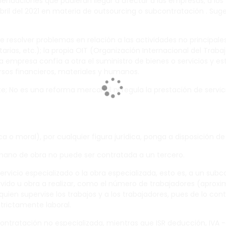
daciones que pudieran llegar a afectar a las empresas, a los tr
bril del 2021 en materia de outsourcing o subcontratación . Su
de resolver problemas en relación a las actividades no principale
as, etc.); la propia OIT (Organización Internacional del Trabaj
 empresa confía a otra el suministro de bienes o servicios y e
rsos financieros, materiales y humanos.
e; No es una reforma mercantil ni regula la prestación de servic
a o moral), por cualquier figura jurídica,
ponga a disposición de 
a mano de obra no puede ser contratada a un tercero.
rvicio especializado o la obra especializada, esto es, a un subco
vido u obra a realizar, como el número de trabajadores (aproxim
ien supervise los trabajos y a los trabajadores, pues de lo contr
strictamente laboral.
bcontratación no especializada, mientras que ISR deducción, IVA