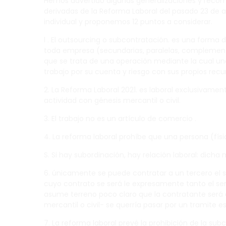
Hemos advertido algunas generalizaciones y recomen
derivadas de la Reforma Laboral del pasado 23 de a
individual y proponemos 12 puntos a considerar.
l . El outsourcing o subcontratación. es una forma 
toda empresa (secundarias, paralelas, complementari
que se trata de una operación mediante la cual una
trabajo por su cuenta y riesgo con sus propios recu
2. La Reforma Laboral 2021. es laboral exclusivament
actividad con génesis mercantil o civil.
3. El trabajo no es un artículo de comercio .
4. La reforma laboral prohíbe que una persona (físic
S. Si hay subordinación, hay relación laboral: dich
6. únicamente se puede contratar a un tercero el se
cuyo contrato se será le expresamente tanto el ser
asume terreno poco claro que la contratante será qu
mercantil o civil- se querría pasar por un tramite e
7. La reforma laboral prevé la prohibición de la su