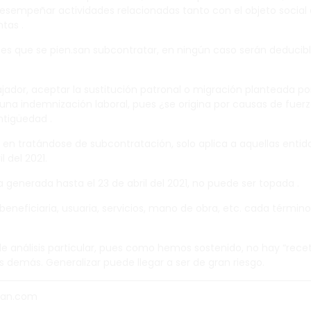
 desempeñar actividades relacionadas tanto con el objeto soci
tas .
ades que se pien.san subcontratar, en ningún caso serán deducibl
rabajador, aceptar la sustitución patronal o migración planteada p
a una indemnización laboral, pues ¿se origina por causas de fuerz
ntigüedad .
nes en tratándose de subcontratación, solo aplica a aquellas ent
 del 2021.
a generada hasta el 23 de abril del 2021, no puede ser topada .
 beneficiaria, usuaria, servicios, mano de obra, etc. cada término
 análisis particular, pues como hemos sostenido, no hay “rece
s demás. Generalizar puede llegar a ser de gran riesgo.
van.com