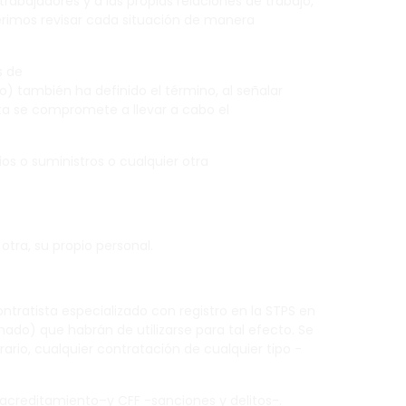
abajadores y a las propias relaciones de trabajo,
gerimos revisar cada situación de manera
s de
o) también ha definido el término, al señalar
sta se compromete a llevar a cabo el
ios o suministros o cualquier otra
otra, su propio personal.
ntratista especializado con registro en la STPS en
ado) que habrán de utilizarse para tal efecto. Se
ario, cualquier contratación de cualquier tipo -
 -acreditamiento–y CFF -sanciones y delitos-.