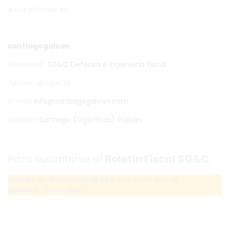
A sus órdenes en:
.
santiagogalvan
Facebook
:
SG&C Defensa e Ingeniería Fiscal
Twitter
:
@ogait33
E-mail:
info@santiagogalvan.com
Linkedin:
Santiago (Oga Itnas) Galvan
.
Para suscribirse al
Boletín Fiscal
SG&C
,
Mande un WhatsApp al 444 204 4204 con la
palabra
:
“suscribe”