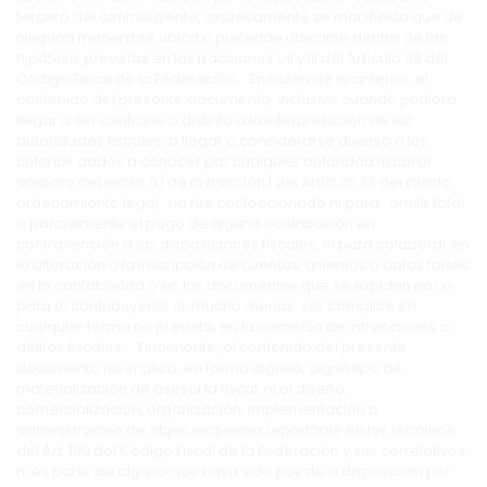
tercero del contribuyente, expresamente se manifiesta que de
ninguna manera se ubica o pretende ubicarse dentro de las
hipótesis previstas en las fracciones I, II y III del Artículo 89 del
Código Fiscal de la Federación. En razón de lo anterior, el
contenido del presente documento, inclusive cuando pudiera
llegar a ser contrario o distinto a la interpretación de las
autoridades fiscales, o llegar a considerarse diverso a los
criterios dados a conocer por cualquier autoridad fiscal al
amparo del inciso h) de la fracción I del Artículo 33 del citado
ordenamiento legal, no fue confeccionado ni para omitir total
o parcialmente el pago de alguna contribución en
contravención a las disposiciones fiscales, ni para colaborar en
la alteración o la inscripción de cuentas, asientos o datos falsos
en la contabilidad o en los documentos que se expidan por o
para el contribuyente ni, mucho menos, ser cómplice en
cualquier forma no prevista, en la comisión de infracciones o
delitos fiscales. Finalmente, el contenido del presente
documento no implica, en forma alguna, algún tipo de
materialización de asesoría fiscal, ni el diseño,
comercialización, organización, implementación o
administración de algún esquema reportable en los términos
del Art. 199 del Código Fiscal de la Federación y sus correlativos,
ni es parte de alguno que haya sido puesto a disposición por