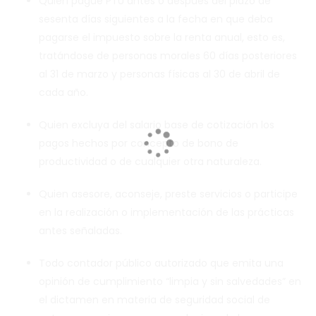
Quien pague PTU antes o despues del plazo de
sesenta días siguientes a la fecha en que deba
pagarse el impuesto sobre la renta anual, esto es,
tratándose de personas morales 60 días posteriores
al 31 de marzo y personas físicas al 30 de abril de
cada año.
Quien excluya del salario base de cotización los
pagos hechos por concepto de bono de
productividad o de cualquier otra naturaleza.
Quien asesore, aconseje, preste servicios o participe
en la realización o implementación de las prácticas
antes señaladas.
Todo contador público autorizado que emita una
opinión de cumplimiento “limpia y sin salvedades” en
el dictamen en materia de seguridad social de