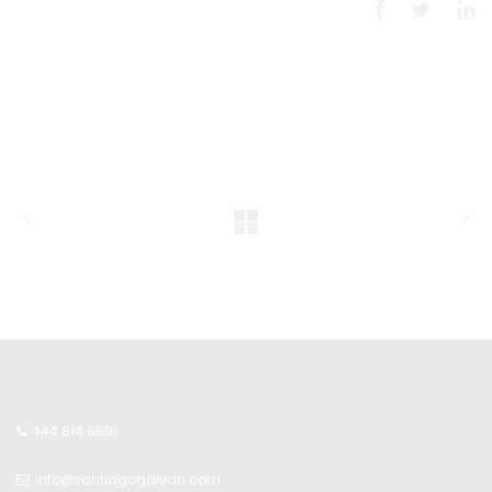
PRE
NEXT
POST
POST
444 814 6691
info@santiagogalvan.com