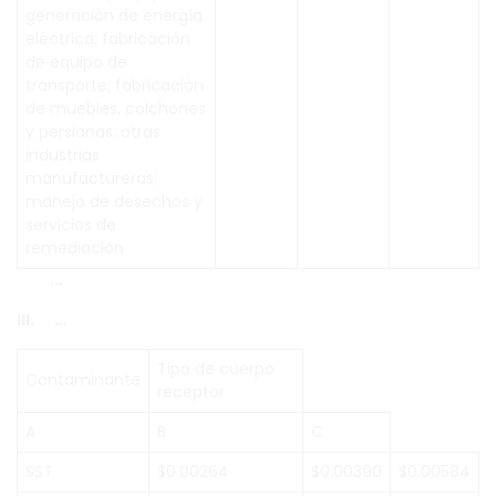
generación de energía
eléctrica; fabricación
de equipo de
transporte; fabricación
de muebles, colchones
y persianas; otras
industrias
manufactureras;
manejo de desechos y
servicios de
remediación
…
III. …
Tipo de cuerpo
Contaminante
receptor
A
B
C
SST
$0.00264
$0.00390
$0.00584