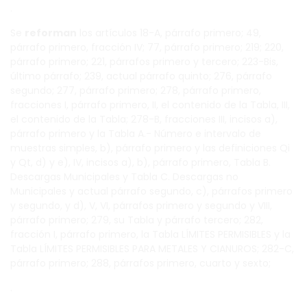
.
Se
reforman
los artículos 18-A, párrafo primero; 49,
párrafo primero, fracción IV; 77, párrafo primero; 219; 220,
párrafo primero; 221, párrafos primero y tercero; 223-Bis,
último párrafo; 239, actual párrafo quinto; 276, párrafo
segundo; 277, párrafo primero; 278, párrafo primero,
fracciones I, párrafo primero, II, el contenido de la Tabla, III,
el contenido de la Tabla; 278-B, fracciones III, incisos a),
párrafo primero y la Tabla A.- Número e intervalo de
muestras simples, b), párrafo primero y las definiciones Qi
y Qt, d) y e), IV, incisos a), b), párrafo primero, Tabla B.
Descargas Municipales y Tabla C. Descargas no
Municipales y actual párrafo segundo, c), párrafos primero
y segundo, y d), V, VI, párrafos primero y segundo y VIII,
párrafo primero; 279, su Tabla y párrafo tercero; 282,
fracción I, párrafo primero, la Tabla LÍMITES PERMISIBLES y la
Tabla LÍMITES PERMISIBLES PARA METALES Y CIANUROS; 282-C,
párrafo primero; 288, párrafos primero, cuarto y sexto;
.