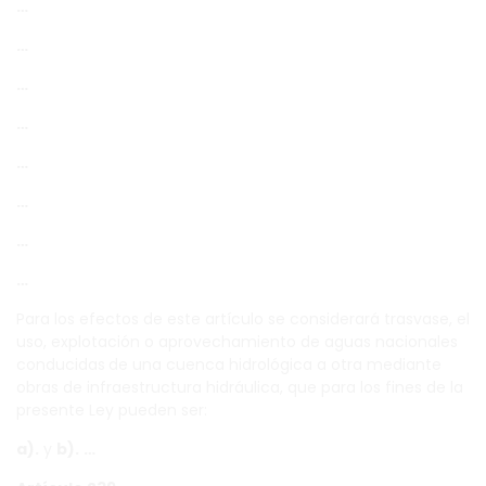
…
…
…
…
…
…
…
…
Para los efectos de este artículo se considerará trasvase, el
uso, explotación o aprovechamiento de aguas nacionales
conducidas
de una cuenca hidrológica a otra mediante
obras de infraestructura hidráulica, que para los fines de la
presente Ley pueden ser:
a).
y
b).
…