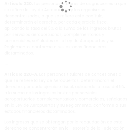
Artículo 220.
Las personas titulares de asignaciones a que
se refiere la Ley de Aeropuertos y los organismos
descentralizados, a que se refiere este capítulo,
determinarán el derecho, por cada ejercicio fiscal,
aplicando la tasa del 5% a la suma de los ingresos brutos
por servicios aeroportuarios, complementarios y
comerciales, señalados en la Ley de Aeropuertos y su
Reglamento, conforme a sus estados financieros
dictaminados.
…
Artículo 220-A.
Las personas titulares de concesiones a
que se refiere la Ley de Aeropuertos, determinarán el
derecho, por cada ejercicio fiscal, aplicando la tasa del 9%
a la suma de los ingresos brutos por servicios
aeroportuarios, complementarios y comerciales, señalados
en la Ley de Aeropuertos y su Reglamento, conforme a sus
estados financieros dictaminados.
Los ingresos que se obtengan por la recaudación de este
derecho se concentrarán en la Tesorería de la Federación