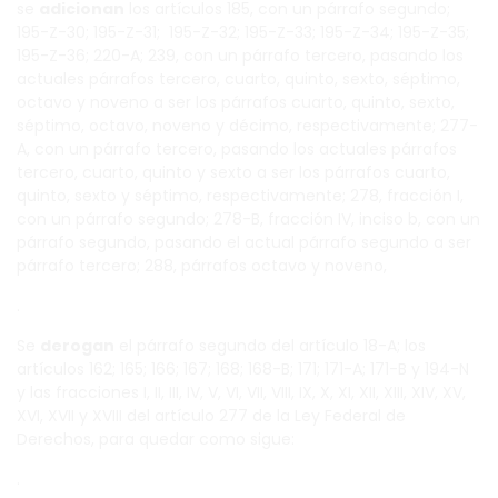
se
adicionan
los artículos 185, con un párrafo segundo;
195-Z-30; 195-Z-31; 195-Z-32; 195-Z-33; 195-Z-34; 195-Z-35;
195-Z-36; 220-A; 239, con un párrafo tercero, pasando los
actuales párrafos tercero, cuarto, quinto, sexto, séptimo,
octavo y noveno a ser los párrafos cuarto, quinto, sexto,
séptimo, octavo, noveno y décimo, respectivamente; 277-
A, con un párrafo tercero, pasando los actuales párrafos
tercero, cuarto, quinto y sexto a ser los párrafos cuarto,
quinto, sexto y séptimo, respectivamente; 278, fracción I,
con un párrafo segundo; 278-B, fracción IV, inciso b, con un
párrafo segundo, pasando el actual párrafo segundo a ser
párrafo tercero; 288, párrafos octavo y noveno,
.
Se
derogan
el párrafo segundo del artículo 18-A; los
artículos 162; 165; 166; 167; 168; 168-B; 171; 171-A; 171-B y 194-N
y las fracciones I, II, III, IV, V, VI, VII, VIII, IX, X, XI, XII, XIII, XIV, XV,
XVI, XVII y XVIII del artículo 277 de la Ley Federal de
Derechos, para quedar como sigue:
.