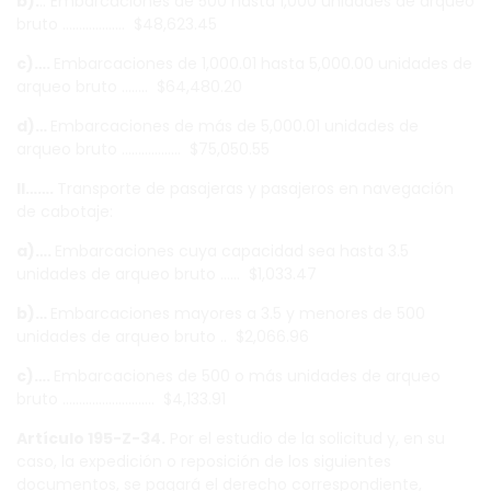
b).
.. Embarcaciones de 500 hasta 1,000 unidades de arqueo
bruto ………………. $48,623.45
c)….
Embarcaciones de 1,000.01 hasta 5,000.00 unidades de
arqueo bruto …….. $64,480.20
d)…
Embarcaciones de más de 5,000.01 unidades de
arqueo bruto ……………… $75,050.55
II…….
Transporte de pasajeras y pasajeros en navegación
de cabotaje:
a)….
Embarcaciones cuya capacidad sea hasta 3.5
unidades de arqueo bruto …… $1,033.47
b)…
Embarcaciones mayores a 3.5 y menores de 500
unidades de arqueo bruto .. $2,066.96
c)….
Embarcaciones de 500 o más unidades de arqueo
bruto ………………………. $4,133.91
Artículo 195-Z-34.
Por el estudio de la solicitud y, en su
caso, la expedición o reposición de los siguientes
documentos, se pagará el derecho correspondiente,