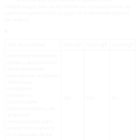
Si los cloruros son mayores o iguales a 1,000
miligramos por litro, se obtendrán las concentraciones de
carbono orgánico total, en lugar de la demanda química
de oxígeno.
II. …
Tipo de actividad
SSTmg/l
DQOmg/l
COTmg/l
Descargas de servicios
público urbanoServicio
de alcantarillado
prestado por entidades
federativas,
municipios,
organismos
220
500
167
paraestatales,
paramunicipales y las
empresas
concesionadas para
prestar dicho servicio
en sustitución de las