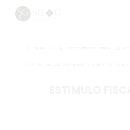
Ene 13, 2025
Post by
Santiago Galván
Unc
Estímulo derivado del trigésimo cuarto transitorio de
.
ESTIMULO FISC
.