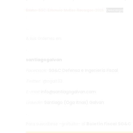
Boletin-SGC-Estimulo-Multas-Recargos-2025
Descarga
.
.
A sus órdenes en:
.
santiagogalvan
Facebook
:
SG&C Defensa e Ingeniería Fiscal
Twitter
:
@ogait33
E-mail:
info@santiagogalvan.com
Linkedin:
Santiago (Oga Itnas) Galvan
.
Para suscribirse -gratuito- al
Boletín Fiscal
SG&C
: