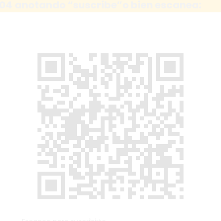
204
anotando “suscribe”
o bien escanea: