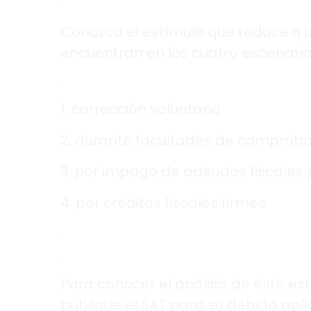
.
Conozca el estímulo que reduce a c
encuentran en los cuatro escenario
.
1. corrección voluntaria
2. durante facultades de comprob
3. por impago de adeudos fiscales 
4. por créditos fiscales firmes
.
.
Para conocer el análisis de éste es
publique el SAT para su debida aplica