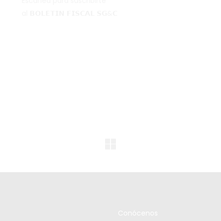
Escanea para suscribirte
al 𝗕𝗢𝗟𝗘𝗧𝗜𝗡 𝗙𝗜𝗦𝗖𝗔𝗟 𝗦𝗚&𝗖
Conócenos